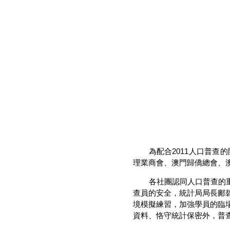
為配合2011人口普
理業商會、澳門歸僑總會、澳
各社團認同人口普查的
查員的安全，統計局局長鄺
境模擬練習，加強學員的臨
資料、恪守統計保密外，普