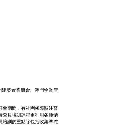
門建築置業商會、澳門物業管
拜會期間，有社團領導關注普
普查員培訓課程更利用各種情
員培訓的重點除包括收集準確
。