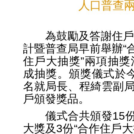
人口普查
為鼓勵及答謝住戶填
計暨普查局早前舉辦“合
住戶大抽獎”兩項抽獎
成抽獎。頒獎儀式於
名就局長、程綺雲副
戶頒發獎品。
儀式合共頒發15份“
大獎及3份“合作住戶