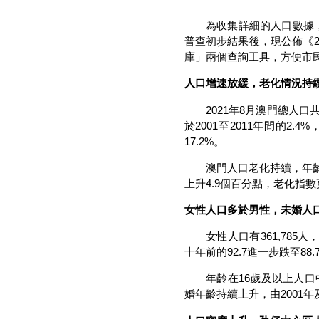
為收集詳細的人口數據，統計
普查初步結果後，現公佈《2
庫」兩個查詢工具，方便市
人口增速放緩，老化情況持
2021年8月澳門總人口共68
於2001至2011年間的2
17.2%。
澳門人口老化持續，年齡在65
上升4.9個百分點，老化指數更
女性人口多於男性，未婚人
女性人口有361,785人，男
十年前的92.7進一步跌至8
年齡在16歲及以上人口中，
婚年齡持續上升，由2001年及2