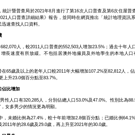
暨普查局於2021年8月進行了第16次人口普查及第6次住屋普查
021人口普查詳細結果》報告，並同時在網頁推出「統計地理資訊系統
民迅速查找人口資料。
續
2,070人，較2011人口普查的552,503人增加23.5%；過去十年
.4%，增長速度有所放緩。不包括居澳外地僱員及外地學生的本地人口有56
歲及以上的老年人口較2011年大幅增加107.2%至82,812人，佔
上升23.0個百分點至83.7%。
口佔比增加
性人口有320,285人，分別佔總人口53.0%及47.0%。性別比為
8.7，女多男少的情況更為明顯。
未婚比例為27.4%，較十年前增加2.8個百分點；已婚比例64.1%
011年的28.6歲及29.0歲，再上升至2021年的30.0歲。