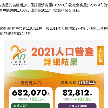
應增加，居於經濟房屋(26,553戶)及社會房屋(12,963戶)的住
住戶總數的19.6%，比重較2011年增加6.4個百分點。
的住戶共有119,422戶，較2011年大幅增加27.4%，佔陸上住戶
7.9%至60,245戶。