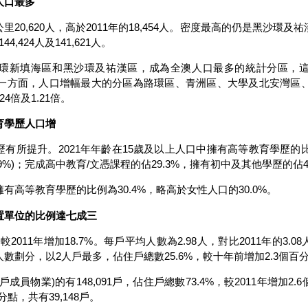
人口最多
0,620人，高於2011年的18,454人。密度最高的仍是黑沙環及
4,424人及141,621人。
新填海區和黑沙環及祐漢區，成為全澳人口最多的統計分區，這
.1%。另一方面，人口增幅最大的分區為路環區、青洲區、大學及北安灣區
24倍及1.21倍。
育學歷人口增
提升。2021年年齡在15歲及以上人口中擁有高等教育學歷的比例為30
9%)；完成高中教育/文憑課程的佔29.3%，擁有初中及其他學歷的佔40
等教育學歷的比例為30.4%，略高於女性人口的30.0%。
置單位的比例達七成三
011年增加18.7%。每戶平均人數為2.98人，對比2011年的3.08
數劃分，以2人戶最多，佔住戶總數25.6%，較十年前增加2.3個百
物業)的有148,091戶，佔住戶總數73.4%，較2011年增加2
點，共有39,148戶。