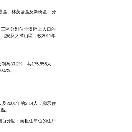
祐漢區、林茂塘區及新橋區，分
三區分別佔全澳陸上人口的
、北安及大潭山區，較2011年
.2%，共175,956人，
.5%。
人及2001年的3.14人，顯示住
分點。
.6個百分點；而租住單位的住戶