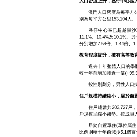
人口密度上升，氹仔中心區
澳門人口密度為每平方公里2
別為每平方公里153,104人、14
氹仔中心區已超越黑沙環
11.1%、10.4%及10
分別增加7.54倍、1.44倍、1.
教育程度提升，擁有高等教
過去十年整體人口的學歷有所
較十年前增加接近一倍(+99.
按性別劃分，男性人口擁有高
住戶規模持續縮小，居於自
住戶總數共202,727戶，較2
戶規模呈縮小趨勢。按成員人
居於自置單住(單位屬住戶成員
比例則較十年前減少5.1個百分