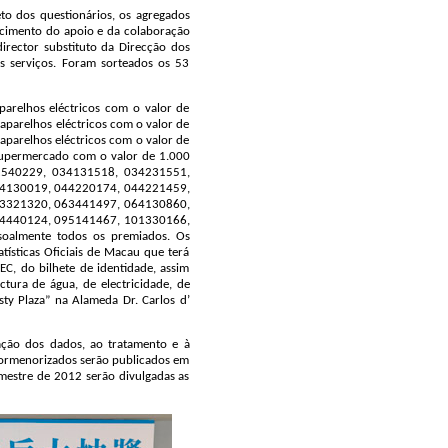
to dos questionários, os agregados
ecimento do apoio e da colaboração
irector substituto da Direcção dos
es serviços. Foram sorteados os 53
arelhos eléctricos com o valor de
aparelhos eléctricos com o valor de
aparelhos eléctricos com o valor de
 supermercado com o valor de 1.000
32540229, 034131518, 034231551,
44130019, 044220174, 044221459,
63321320, 063441497, 064130860,
94440124, 095141467, 101330166,
oalmente todos os premiados. Os
tísticas Oficiais de Macau que terá
C, do bilhete de identidade, assim
ra de água, de electricidade, de
asty Plaza” na Alameda Dr. Carlos d’
ação dos dados, ao tratamento e à
pormenorizados serão publicados em
mestre de 2012 serão divulgadas as