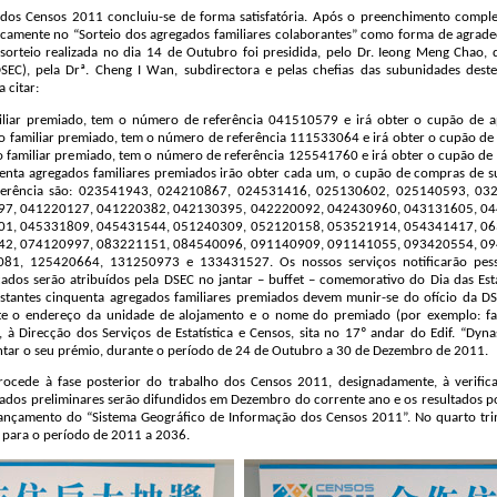
dos Censos 2011 concluiu-se de forma satisfatória. Após o preenchimento comple
ticamente no “Sorteio dos agregados familiares colaborantes” como forma de agrad
sorteio realizada no dia 14 de Outubro foi presidida, pelo Dr. Ieong Meng Chao, d
(DSEC), pela Drª. Cheng I Wan, subdirectora e pelas chefias das subunidades dest
 citar:
liar premiado, tem o número de referência 041510579 e irá obter o cupão de ap
 familiar premiado, tem o número de referência 111533064 e irá obter o cupão de 
o familiar premiado, tem o número de referência 125541760 e irá obter o cupão de 
uenta agregados familiares premiados irão obter cada um, o cupão de compras de
eferência são: 023541943, 024210867, 024531416, 025130602, 025140593, 0
7, 041220127, 041220382, 042130395, 042220092, 042430960, 043131605, 0
1, 045331809, 045431544, 051240309, 052120158, 053521914, 054341417, 0
2, 074120997, 083221151, 084540096, 091140909, 091141055, 093420554, 0
1, 125420664, 131250973 e 133431527. Os nossos serviços notificarão pess
icados serão atribuídos pela DSEC no jantar – buffet – comemorativo do Dia das Esta
stantes cinquenta agregados familiares premiados devem munir-se do ofício da DSE
o endereço da unidade de alojamento e o nome do premiado (por exemplo: factu
e, à Direcção dos Serviços de Estatística e Censos, sita no 17º andar do Edif. “Dyn
tar o seu prémio, durante o período de 24 de Outubro a 30 de Dezembro de 2011.
ocede à fase posterior do trabalho dos Censos 2011, designadamente, à verific
ltados preliminares serão difundidos em Dezembro do corrente ano e os resultados 
ançamento do “Sistema Geográfico de Informação dos Censos 2011”. No quarto tri
para o período de 2011 a 2036.