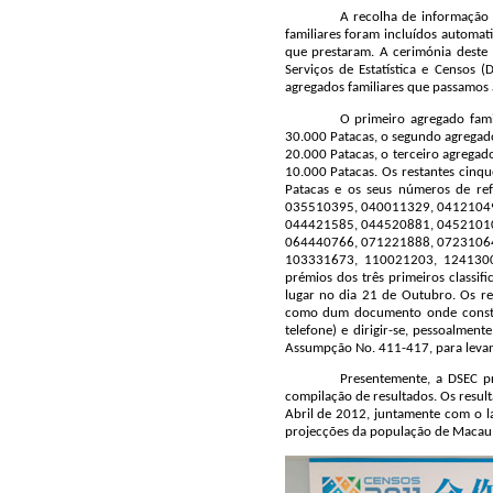
A recolha de informação 
familiares foram incluídos automa
que prestaram. A cerimónia deste 
Serviços de Estatística e Censos 
agregados familiares que passamos a
O primeiro agregado fami
30.000 Patacas, o segundo agregado
20.000 Patacas, o terceiro agregad
10.000 Patacas. Os restantes cinq
Patacas e os seus números de r
035510395, 040011329, 04121049
044421585, 044520881, 04521010
064440766, 071221888, 07231064
103331673, 110021203, 12413008
prémios dos três primeiros classif
lugar no dia 21 de Outubro. Os re
como dum documento onde conste 
telefone) e dirigir-se, pessoalment
Assumpção No. 411-417, para levan
Presentemente, a DSEC pr
compilação de resultados. Os resu
Abril de 2012, juntamente com o l
projecções da população de Macau 