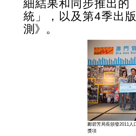
細結果和同步推出的「
統」，以及第4季出版的
測》。
鄺碧芳局長頒發2011
獎項