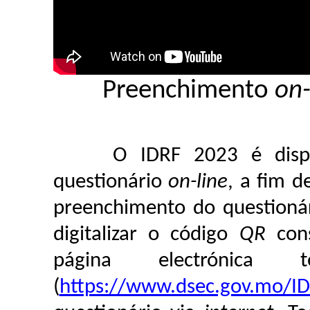
Preenchimento
on-
O IDRF 2023 é disponib
questionário
on-line
, a fim d
preenchimento do questioná
digitalizar o código
QR
cons
página electrónic
(
https://www.dsec.gov.mo/I