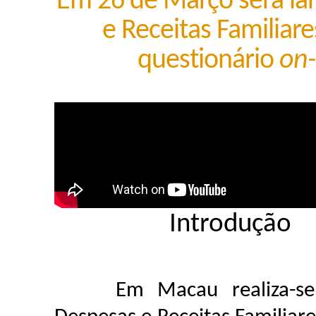
Em 26 de Março será la
e Receitas Familia
questionário
on-
Introdução
Em Macau realiza-se qu